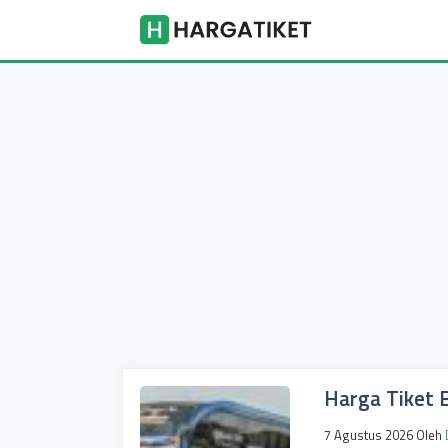
Langsung
Harga Tike
ke
isi
Harga Tiket 
7 Agustus 2026
Oleh