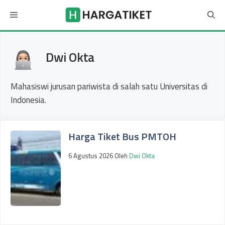
Langsung
Menu
ke
isi
Dwi Okta
Mahasiswi jurusan pariwista di salah satu Universitas di
Indonesia.
Harga Tiket Bus PMTOH
6 Agustus 2026
Oleh
Dwi Okta