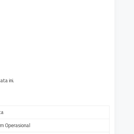
ta ini.
ta
am Operasional