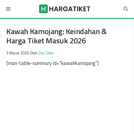
Langsung
Menu
ke
isi
Kawah Kamojang: Keindahan &
Harga Tiket Masuk 2026
3 Maret 2026
Oleh
Dwi Okta
[man-table-summary id=”kawahkamojang”]