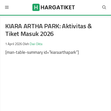
Langsung
Menu
ke
isi
KIARA ARTHA PARK: Aktivitas &
Tiket Masuk 2026
1 April 2026
Oleh
Dwi Okta
[man-table-summary id=”kiaraarthapark”]