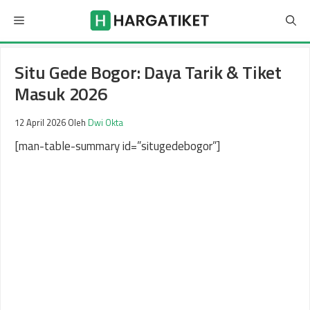
Langsung
Menu
ke
isi
Situ Gede Bogor: Daya Tarik & Tiket
Masuk 2026
12 April 2026
Oleh
Dwi Okta
[man-table-summary id=”situgedebogor”]