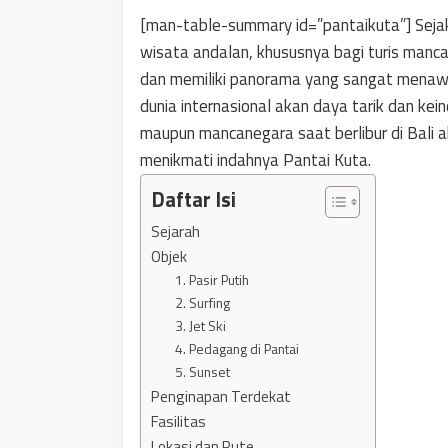
[man-table-summary id=”pantaikuta”] Sejak
wisata andalan, khususnya bagi turis mancan
dan memiliki panorama yang sangat menawa
dunia internasional akan daya tarik dan ke
maupun mancanegara saat berlibur di Bali 
menikmati indahnya Pantai Kuta.
Daftar Isi
Sejarah
Objek
1. Pasir Putih
2. Surfing
3. Jet Ski
4. Pedagang di Pantai
5. Sunset
Penginapan Terdekat
Fasilitas
Lokasi dan Rute