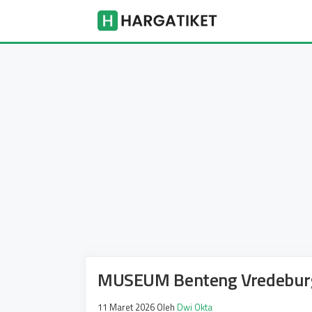
Langsung
Harga Tike
ke
isi
MUSEUM Benteng Vredeburg:
11 Maret 2026
Oleh
Dwi Okta