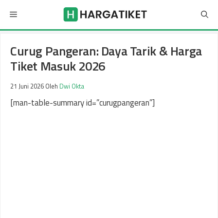
Langsung
Menu
ke
isi
Curug Pangeran: Daya Tarik & Harga
Tiket Masuk 2026
21 Juni 2026
Oleh
Dwi Okta
[man-table-summary id=”curugpangeran”]