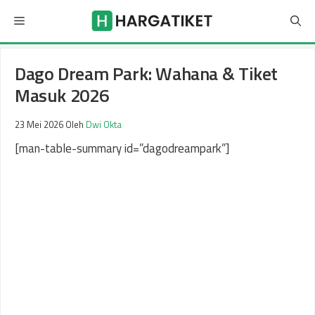
Langsung
Menu
ke
isi
Dago Dream Park: Wahana & Tiket
Masuk 2026
23 Mei 2026
Oleh
Dwi Okta
[man-table-summary id=”dagodreampark”]