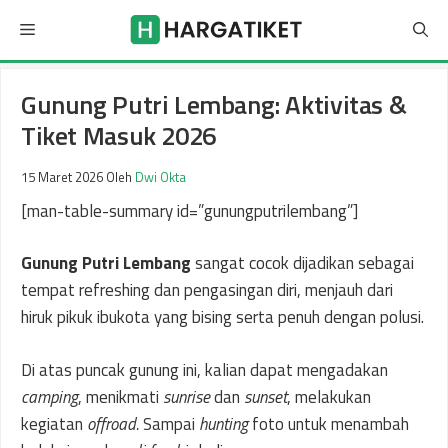
Langsung
Menu
ke
isi
Gunung Putri Lembang: Aktivitas &
Tiket Masuk 2026
15 Maret 2026
Oleh
Dwi Okta
[man-table-summary id=”gunungputrilembang”]
Gunung Putri Lembang
sangat cocok dijadikan sebagai
tempat refreshing dan pengasingan diri, menjauh dari
hiruk pikuk ibukota yang bising serta penuh dengan polusi.
Di atas puncak gunung ini, kalian dapat mengadakan
camping
, menikmati
sunrise
dan
sunset
, melakukan
kegiatan
offroad.
Sampai
hunting
foto untuk menambah