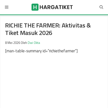
Langsung
Menu
ke
isi
RICHIE THE FARMER: Aktivitas &
Tiket Masuk 2026
8 Mei 2026
Oleh
Dwi Okta
[man-table-summary id=”richiethefarmer”]