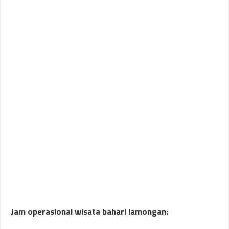
Jam operasional wisata bahari lamongan: