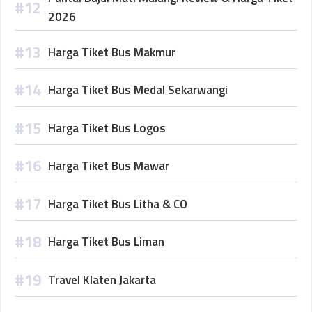
2026
Harga Tiket Bus Makmur
Harga Tiket Bus Medal Sekarwangi
Harga Tiket Bus Logos
Harga Tiket Bus Mawar
Harga Tiket Bus Litha & CO
Harga Tiket Bus Liman
Travel Klaten Jakarta