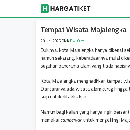
Langsung
Harga Tike
ke
isi
Tempat Wisata Majalengka
28 Juni 2026
Oleh
Dwi Okta
Dulunya, kota Majalengka hanya dikenal se
namun sekarang, keberadaannya mulai dike
suguhan panorama alam yang tiada habisny
Kota Majalengka menghadirkan tempat wisa
Diantaranya ada wisata alam curug hingga t
siap untuk ditaklukkan.
Namun bagi kalian yang hanya ingin bersantai
memakai
campervan
untuk mengelilingi Maj