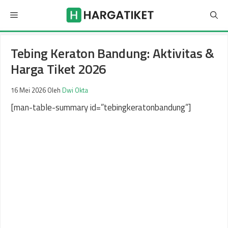
Langsung
Menu
ke
isi
Tebing Keraton Bandung: Aktivitas &
Harga Tiket 2026
16 Mei 2026
Oleh
Dwi Okta
[man-table-summary id=”tebingkeratonbandung”]